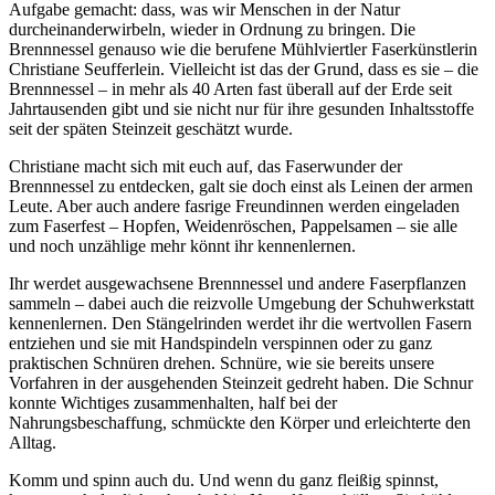
Aufgabe gemacht: dass, was wir Menschen in der Natur
durcheinanderwirbeln, wieder in Ordnung zu bringen. Die
Brennnessel genauso wie die berufene Mühlviertler Faserkünstlerin
Christiane Seufferlein. Vielleicht ist das der Grund, dass es sie – die
Brennnessel – in mehr als 40 Arten fast überall auf der Erde seit
Jahrtausenden gibt und sie nicht nur für ihre gesunden Inhaltsstoffe
seit der späten Steinzeit geschätzt wurde.
Christiane macht sich mit euch auf, das Faserwunder der
Brennnessel zu entdecken, galt sie doch einst als Leinen der armen
Leute. Aber auch andere fasrige Freundinnen werden eingeladen
zum Faserfest – Hopfen, Weidenröschen, Pappelsamen – sie alle
und noch unzählige mehr könnt ihr kennenlernen.
Ihr werdet ausgewachsene Brennnessel und andere Faserpflanzen
sammeln – dabei auch die reizvolle Umgebung der Schuhwerkstatt
kennenlernen. Den Stängelrinden werdet ihr die wertvollen Fasern
entziehen und sie mit Handspindeln verspinnen oder zu ganz
praktischen Schnüren drehen. Schnüre, wie sie bereits unsere
Vorfahren in der ausgehenden Steinzeit gedreht haben. Die Schnur
konnte Wichtiges zusammenhalten, half bei der
Nahrungsbeschaffung, schmückte den Körper und erleichterte den
Alltag.
Komm und spinn auch du. Und wenn du ganz fleißig spinnst,